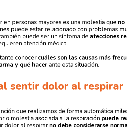
rar en personas mayores es una molestia que
no 
nes puede estar relacionado con problemas m
, también puede ser un síntoma de
afecciones re
equieren atención médica.
rtante conocer
cuáles son las causas más frecu
larma y qué hacer
ante esta situación.
l sentir dolor al respirar 
unción que realizamos de forma automática miles 
or o molestia asociada a la respiración
puede re
ir dolor al respirar
no debe considerarse norma