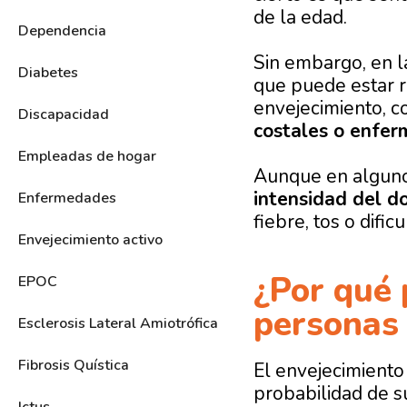
de la edad.
Dependencia
Sin embargo, en 
Diabetes
que puede estar 
envejecimiento, 
Discapacidad
costales o enfer
Empleadas de hogar
Aunque en algunos
intensidad del d
Enfermedades
fiebre, tos o dific
Envejecimiento activo
¿Por qué 
EPOC
personas
Esclerosis Lateral Amiotrófica
Fibrosis Quística
El envejecimient
probabilidad de su