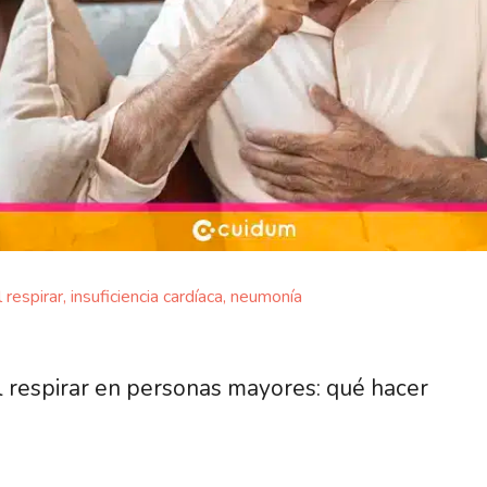
l respirar
,
insuficiencia cardíaca
,
neumonía
l respirar en personas mayores: qué hacer