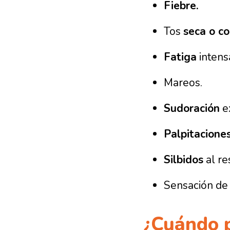
Fiebre.
Tos
seca o c
Fatiga
intens
Mareos.
Sudoración
ex
Palpitacione
Silbidos
al re
Sensación d
¿Cuándo p