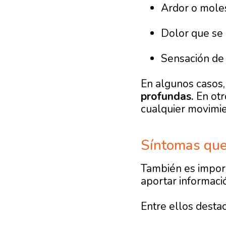
Ardor o moles
Dolor que se 
Sensación d
En algunos casos,
profundas.
En otr
cualquier movimie
Síntomas que
También es import
aportar informaci
Entre ellos desta