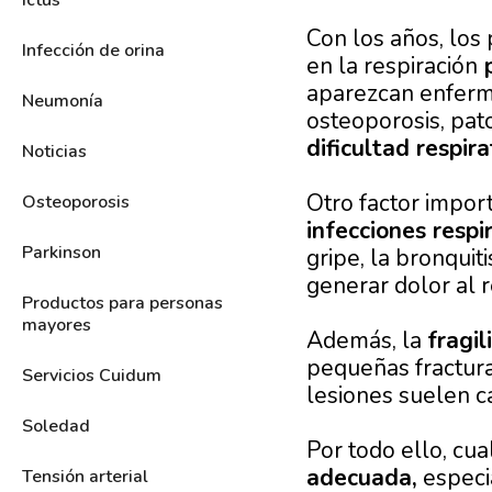
Ictus
Con los años, lo
Infección de orina
en la respiración
p
aparezcan enferm
Neumonía
osteoporosis, pa
dificultad respira
Noticias
Otro factor impo
Osteoporosis
infecciones respi
Parkinson
gripe, la bronquit
generar dolor al r
Productos para personas
mayores
Además, la
fragi
pequeñas fractura
Servicios Cuidum
lesiones suelen c
Soledad
Por todo ello, cua
adecuada,
especi
Tensión arterial