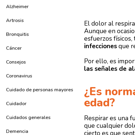
Alzheimer
Artrosis
El dolor al respi
Aunque en ocasio
Bronquitis
esfuerzos físicos
infecciones
que r
Cáncer
Por ello, es impo
Consejos
las señales de a
Coronavirus
¿Es norma
Cuidado de personas mayores
edad?
Cuidador
Respirar es una f
Cuidados generales
que cualquier dol
Demencia
cierto es que sent