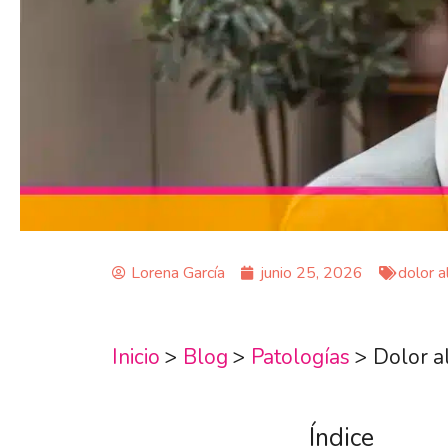
Lorena García
junio 25, 2026
dolor a
Inicio
>
Blog
>
Patologías
>
Dolor a
Índice