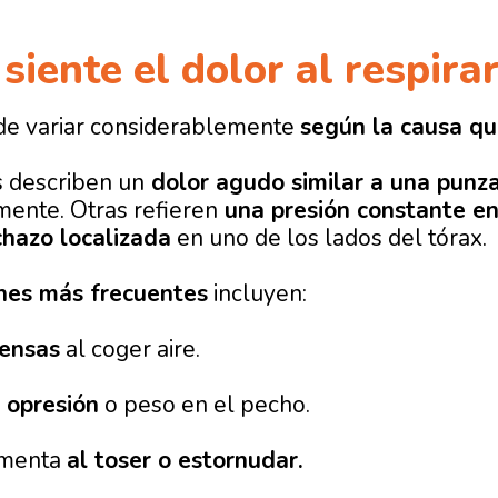
siente el dolor al respira
de variar considerablemente
según la causa que
 describen un
dolor agudo similar a una punz
mente. Otras refieren
una presión constante en
chazo localizada
en uno de los lados del tórax.
nes más frecuentes
incluyen:
ensas
al coger aire.
 opresión
o peso en el pecho.
umenta
al toser o estornudar.