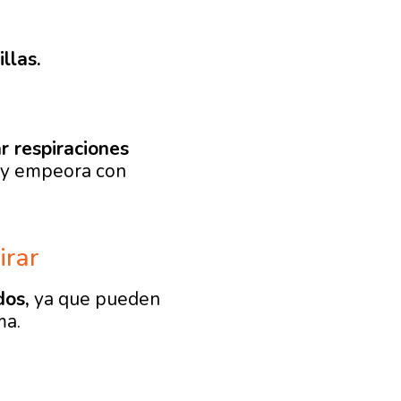
llas.
r respiraciones
a y empeora con
irar
dos,
ya que pueden
ma.