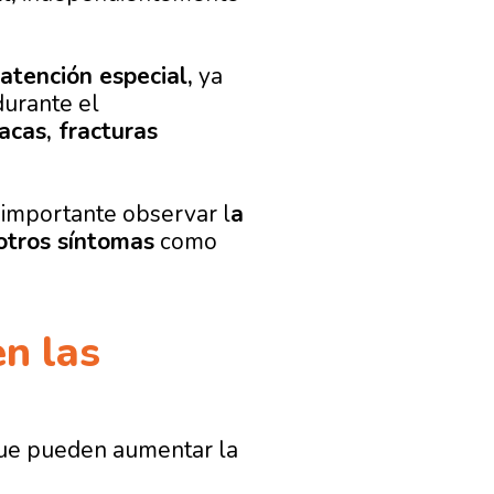
atención especial,
ya
urante el
íacas, fracturas
 importante observar l
a
otros síntomas
como
en las
e pueden aumentar la