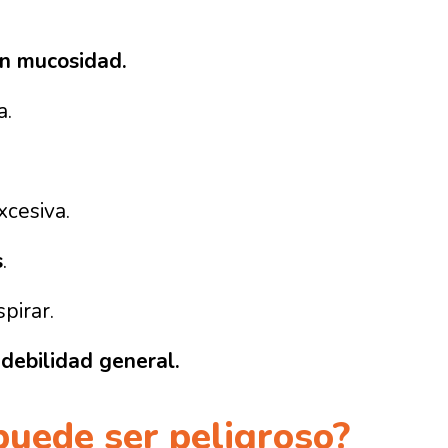
on mucosidad.
a.
cesiva.
s
.
spirar.
e
debilidad general.
uede ser peligroso?