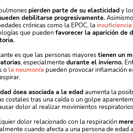
s pulmones
pierden parte de su elasticidad
y lo
ueden debilitarse progresivamente.
Asimismo,
edades crónicas como la EPOC, la
insuficiencia
tologías que pueden
favorecer la aparición de d
toria.
rtante es que las personas mayores
tienen un ma
ratorias
, especialmente
durante el invierno.
Enf
is o
la neumonía
pueden provocar inflamación en 
espirar.
lidad ósea asociada a la edad
aumenta la posibi
s costales tras una caída o un golpe aparentem
ausar dolor al realizar movimientos respiratorio
lquier dolor relacionado con la respiración
mere
almente cuando afecta a una persona de edad 