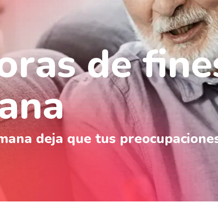
oras de fine
ana
emana deja que tus preocupacione