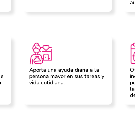
a
Aporta una ayuda diaria a la
Of
se
persona mayor en sus tareas y
in
a
vida cotidiana.
p
la
de