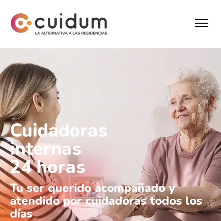
Cuidadoras
internas
24 horas
Tu ser querido acompañado y
atendido por cuidadoras todos los
días