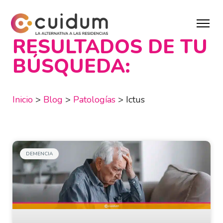
RESULTADOS DE TU
BÚSQUEDA:
Inicio
>
Blog
>
Patologías
>
Ictus
DEMENCIA