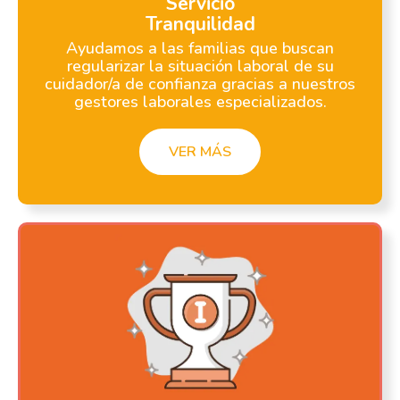
Servicio
Tranquilidad
Ayudamos a las familias que buscan
regularizar la situación laboral de su
cuidador/a de confianza gracias a nuestros
gestores laborales especializados.
VER MÁS