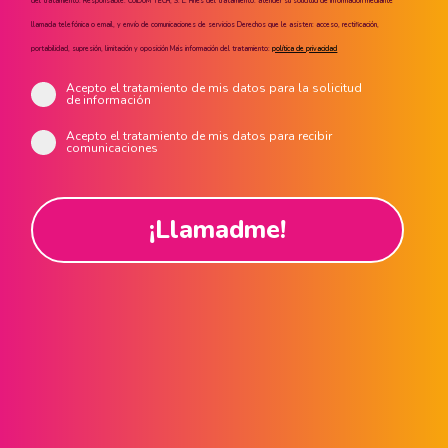
del tratamiento: Responsable: CUIDUM TECH, S. L. Fines del tratamiento: atender su solicitud de información mediante
llamada telefónica o email, y envío de comunicaciones de servicios Derechos que le asisten: acceso, rectificación,
portabilidad, supresión, limitación y oposición Más información del tratamiento:
política de privacidad
Acepto el tratamiento de mis datos para la solicitud
de información
Acepto el tratamiento de mis datos para recibir
comunicaciones