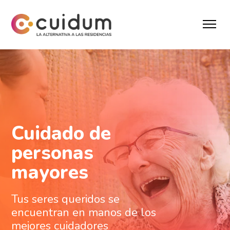
Cuidado de
personas
mayores
Tus seres queridos se
encuentran en manos de los
mejores cuidadores