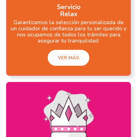
Servicio
Relax
Garantizamos la selección personalizada de
un cuidador de confianza para tu ser querido y
nos ocupamos de todos los trámites para
asegurar tu tranquilidad.
VER MÁS