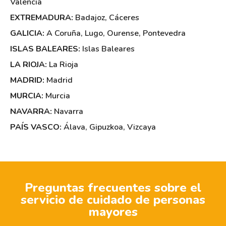
Valencia
EXTREMADURA:
Badajoz
,
Cáceres
GALICIA:
A Coruña
,
Lugo
,
Ourense
,
Pontevedra
ISLAS BALEARES:
Islas Baleares
LA RIOJA:
La Rioja
MADRID:
Madrid
MURCIA:
Murcia
NAVARRA:
Navarra
PAÍS VASCO:
Álava
,
Gipuzkoa
,
Vizcaya
Preguntas frecuentes sobre el
servicio de cuidado de personas
mayores