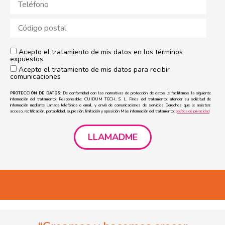
Acepto el tratamiento de mis datos en los términos
expuestos.
Acepto el tratamiento de mis datos para recibir
comunicaciones
PROTECCIÓN DE DATOS:
De conformidad con las normativas de protección de datos le facilitamos la siguiente
información del tratamiento: Responsable: CUIDUM TECH, S. L. Fines del tratamiento: atender su solicitud de
información mediante llamada telefónica o email, y envío de comunicaciones de servicios Derechos que le asisten:
acceso, rectificación, portabilidad, supresión, limitación y oposición Más información del tratamiento:
política de privacidad