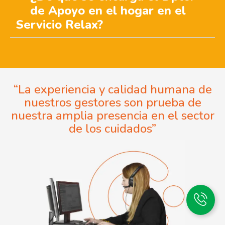
de Apoyo en el hogar en el
Servicio Relax?
“La experiencia y calidad humana de
nuestros gestores son prueba de
nuestra amplia presencia en el sector
de los cuidados”