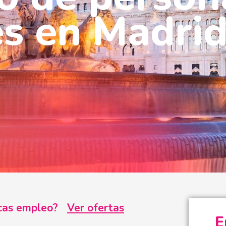
s en Madri
uscas empleo?
Ver ofertas
E