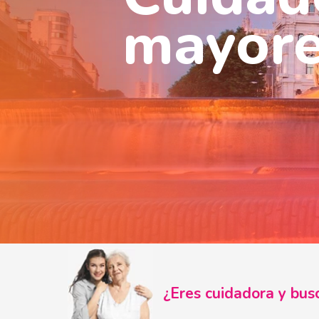
mayore
¿Eres cuidadora y b