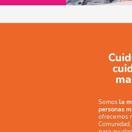
Cuid
cui
ma
Somos
la m
personas m
ofrecemos n
Comunidad, 
para ayudart