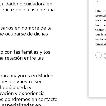
cuidador o cuidadora en
eficaz en el caso de una
PROTECC
protecci
tratami
tratami
sarios en nombre de la
telefón
que ocuparse de dichas
que le a
limitac
privaci
 con las familias y los
A
a relación entre las
t
 para mayores en Madrid
ades de vuestro ser
a la búsqueda y
cación y experiencia,
 nos pondremos en contacto
 especializadas en