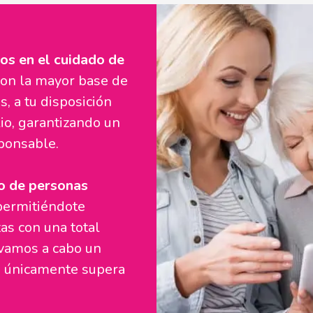
os en el cuidado de
on la mayor base de
, a tu disposición
lio, garantizando un
sponsable.
o de personas
 permitiéndote
as con una total
evamos a cabo un
ue únicamente supera