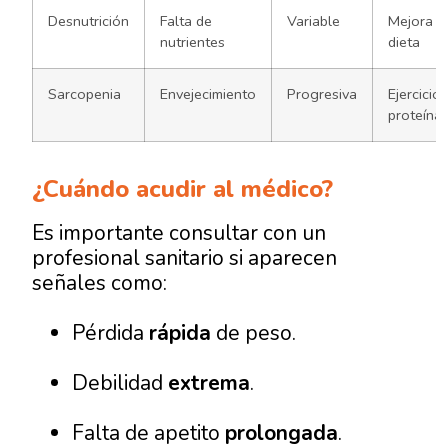
Desnutrición
Falta de
Variable
Mejora d
nutrientes
dieta
Sarcopenia
Envejecimiento
Progresiva
Ejercicio 
proteína
¿Cuándo acudir al médico?
Es importante consultar con un
profesional sanitario si aparecen
señales como:
Pérdida
rápida
de peso.
Debilidad
extrema
.
Falta de apetito
prolongada
.