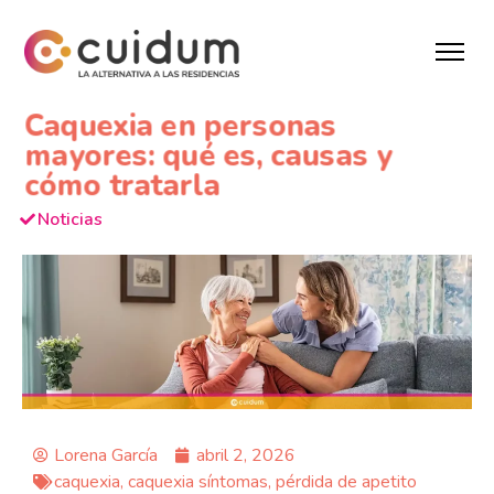
Caquexia en personas
mayores: qué es, causas y
cómo tratarla
Noticias
Lorena García
abril 2, 2026
caquexia
,
caquexia síntomas
,
pérdida de apetito