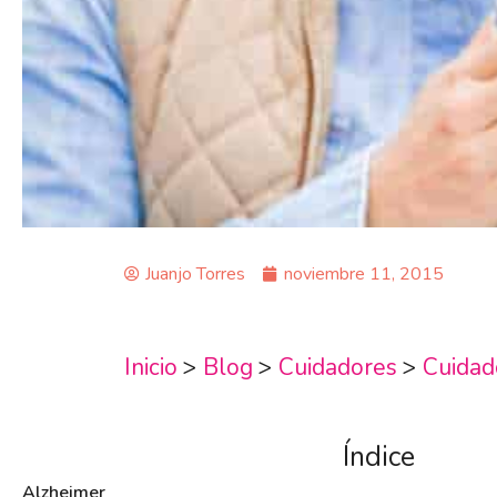
Juanjo Torres
noviembre 11, 2015
Inicio
>
Blog
>
Cuidadores
>
Cuidad
Índice
Alzheimer