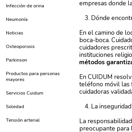
empresas donde las
Infección de orina
Dónde encontr
Neumonía
En el camino de loc
Noticias
boca-boca. Cuidado
cuidadores prescrit
Osteoporosis
instituciones relig
Parkinson
métodos garantiza
Productos para personas
En CUIDUM resolve
mayores
teléfono móvil las 
cuidadoras validad
Servicios Cuidum
La inseguridad 
Soledad
La responsabilidad
Tensión arterial
preocupante para l