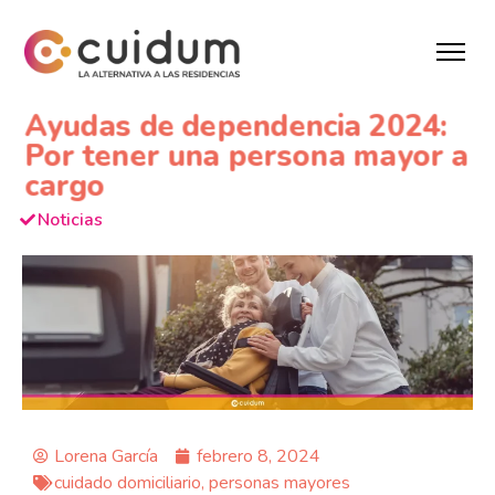
Ayudas de dependencia 2024:
Por tener una persona mayor a
cargo
Noticias
Lorena García
febrero 8, 2024
cuidado domiciliario
,
personas mayores