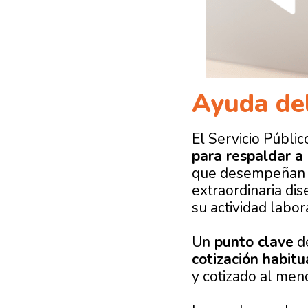
Ayuda del
El Servicio Públic
para respaldar a
que desempeñan u
extraordinaria
dis
su actividad labo
Un
punto clave
de
cotización
habitu
y cotizado al men