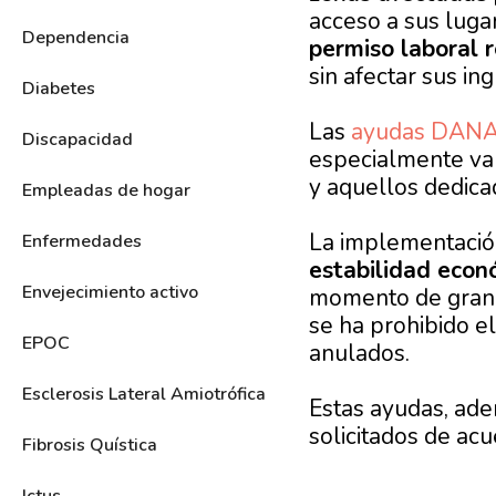
acceso a sus luga
Dependencia
p
ermiso laboral r
sin afectar sus in
Diabetes
Las
ayudas DAN
Discapacidad
especialmente val
y aquellos dedica
Empleadas de hogar
La implementació
Enfermedades
estabilidad econ
Envejecimiento activo
momento de gran i
se ha prohibido e
EPOC
anulados.
Esclerosis Lateral Amiotrófica
Estas ayudas, ade
solicitados de ac
Fibrosis Quística