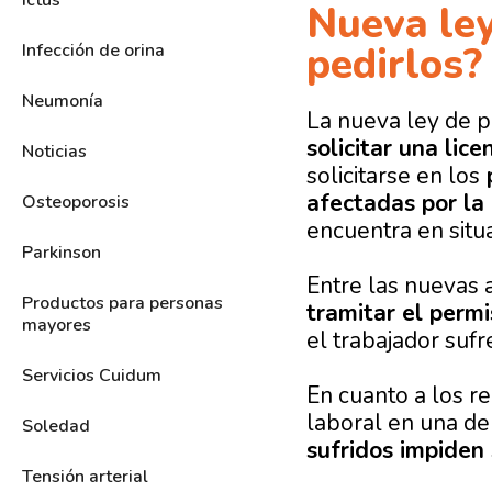
Ictus
Nueva ley
pedirlos?
Infección de orina
Neumonía
La
nueva ley de p
solicitar una lic
Noticias
solicitarse en los
p
afectadas por l
Osteoporosis
encuentra en situ
Parkinson
Entre las
nuevas 
Productos para personas
tramitar el perm
mayores
el trabajador sufr
Servicios Cuidum
En cuanto a los r
laboral en una de
Soledad
sufridos impiden 
Tensión arterial