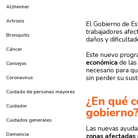
Alzheimer
Artrosis
El Gobierno de E
trabajadores afec
Bronquitis
daños y dificulta
Cáncer
Este nuevo progr
económica
de las
Consejos
necesario para qu
sin perder su sus
Coronavirus
Cuidado de personas mayores
¿En qué c
Cuidador
gobierno​
Cuidados generales
Las nuevas ayuda
Demencia
zonas afectadas