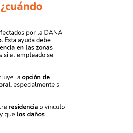
, ¿cuándo
 afectados por la DANA
o.
Esta ayuda debe
encia en las zonas
s si el empleado se
cluye la
opción de
oral
,
especialmente si
stre
residencia
o vínculo
 y que
los daños