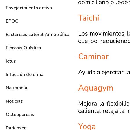
domiciliario pueden
Envejecimiento activo
Taichí
EPOC
Los movimientos len
Esclerosis Lateral Amiotrófica
cuerpo, reduciendo
Fibrosis Quística
Caminar
Ictus
Ayuda a ejercitar l
Infección de orina
Aquagym
Neumonía
Noticias
Mejora la flexibil
caliente, relaja la
Osteoporosis
Yoga
Parkinson