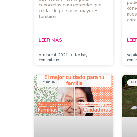
pode
conocerlas para entender que
como
cuidar de personas mayores
nues
también
enfe
LEER MÁS
LEE
octubre 4, 2021
No hay
sept
comentarios
come
CUIDUM
PAR