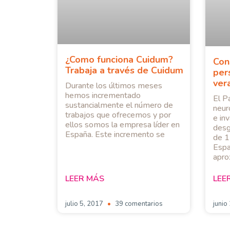
¿Como funciona Cuidum?
Con
Trabaja a través de Cuidum
per
ver
Durante los últimos meses
hemos incrementado
El P
sustancialmente el número de
neur
trabajos que ofrecemos y por
e inv
ellos somos la empresa líder en
desg
España. Este incremento se
de 1
Espa
apro
LEER MÁS
LEE
julio 5, 2017
39 comentarios
junio