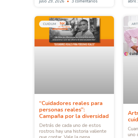
julio 29, 2026
3 comentarios
abril
CUIDUM
ART
“Cuidadores reales para
personas reales”:
Art
Campaña por la diversidad
cui
Detrás de cada uno de estos
Cuan
rostros hay una historia valiente
uno 
que contar. Vale la pena