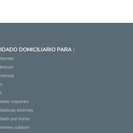
IDADO DOMICILIARIO PARA :
heimer
kinson
mencia
us
A
idado mayores
dadoras internas
dado por horas
niones cuidum