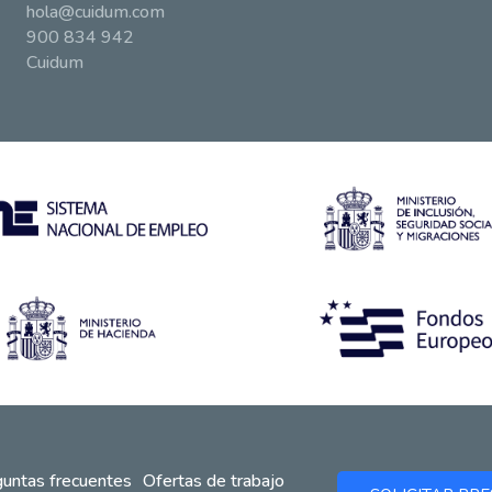
hola@cuidum.com
900 834 942
Cuidum
untas frecuentes
Ofertas de trabajo