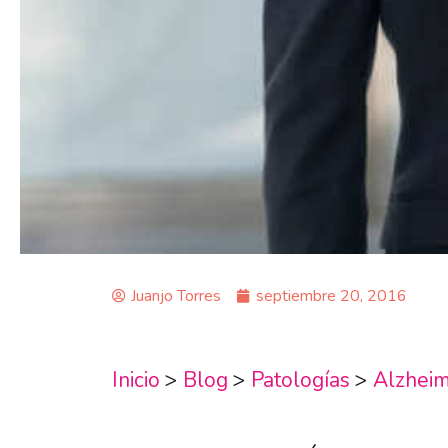
Juanjo Torres
septiembre 20, 2016
Inicio
>
Blog
>
Patologías
>
Alzhei