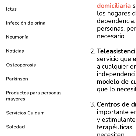
domiciliaria
s
Ictus
los hogares d
dependencia. 
Infección de orina
personas, per
necesario.
Neumonía
Teleasistenci
Noticias
servicio que 
Osteoporosis
a cualquier e
independenci
Parkinson
modelo de c
que lo necesi
Productos para personas
mayores
Centros de d
importante e
Servicios Cuidum
y estimulante
terapéuticas,
Soledad
necesiten.