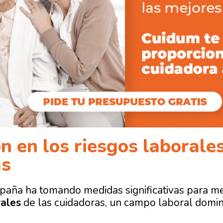
n en los riesgos laborales
as
paña ha tomando medidas significativas para mej
rales
de las cuidadoras, un campo laboral domi