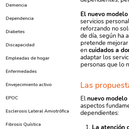
Demencia
El nuevo modelo
Dependencia
servicios persona
reforzando no sol
Diabetes
de día, según ha 
pretende mejorar 
Discapacidad
en
cuidados a dom
adaptar los servic
Empleadas de hogar
personas que lo n
Enfermedades
Las propuest
Envejecimiento activo
El
nuevo modelo 
EPOC
aspectos fundamen
Esclerosis Lateral Amiotrófica
dependientes:
Fibrosis Quística
La atención d