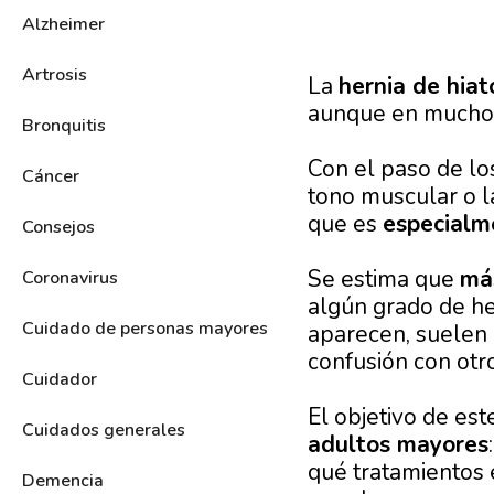
Alzheimer
Artrosis
La
hernia de hia
aunque en muchos 
Bronquitis
Con el paso de lo
Cáncer
tono muscular o la
que es
especialm
Consejos
Se estima que
má
Coronavirus
algún grado de he
Cuidado de personas mayores
aparecen, suelen g
confusión con otr
Cuidador
El objetivo de est
Cuidados generales
adultos mayores
qué tratamientos 
Demencia