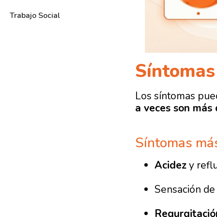
Trabajo Social
Síntomas
Los síntomas pue
a veces son más d
Síntomas más
Acidez
y refl
Sensación d
Regurgitació