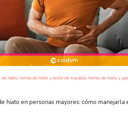
a de hiato
,
hernia de hiato y dolor de espalda
,
hernia de hiato y ga
de hiato en personas mayores: cómo manejarla 