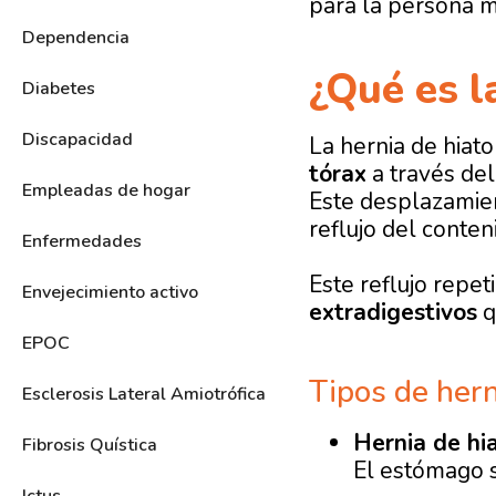
para la persona m
Dependencia
¿Qué es l
Diabetes
Discapacidad
La hernia de hiat
tórax
a través del
Empleadas de hogar
Este desplazamient
reflujo del conten
Enfermedades
Este reflujo repe
Envejecimiento activo
extradigestivos
q
EPOC
Tipos de hern
Esclerosis Lateral Amiotrófica
Hernia de hia
Fibrosis Quística
El estómago s