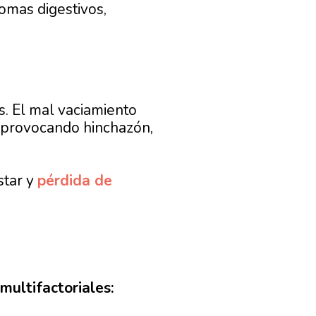
omas digestivos,
. El mal vaciamiento
, provocando h
inchazón,
tar y
pérdida de
multifactoriales: