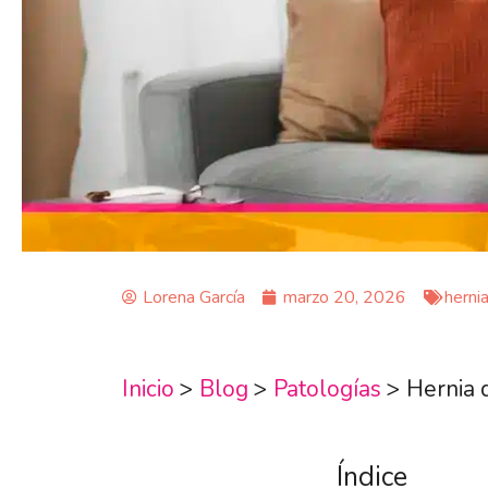
Lorena García
marzo 20, 2026
herni
Inicio
>
Blog
>
Patologías
>
Hernia 
Índice