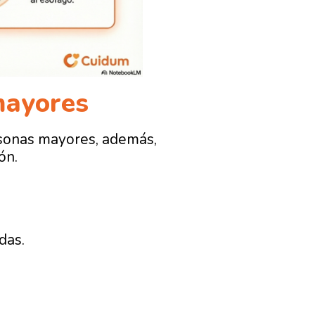
mayores
rsonas mayores, además,
ón.
das.