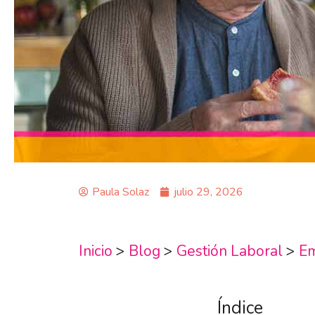
Paula Solaz
julio 29, 2026
Inicio
>
Blog
>
Gestión Laboral
>
E
Índice