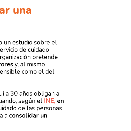
ar una
o un estudio sobre el
ervicio de cuidado
 organización pretende
yores
y, al mismo
sensible como el del
uí a 30 años obligan a
Cuando, según el
INE,
en
uidado de las personas
za a
consolidar un