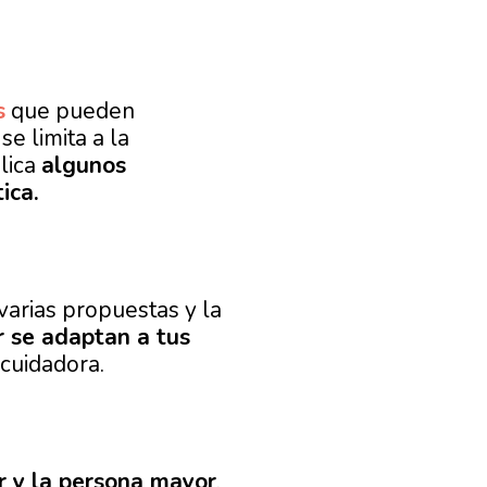
s
que pueden
se limita a la
lica
algunos
ica.
varias propuestas y la
r se adaptan a tus
 cuidadora.
or y la persona mayor
.