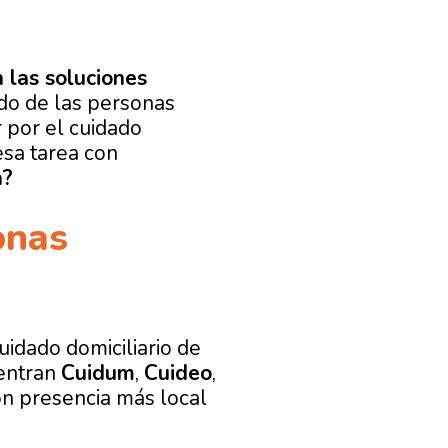
 las soluciones
ado de las personas
 por el cuidado
esa tarea con
a?
onas
idado domiciliario de
uentran
Cuidum
,
Cuideo
,
on presencia más local