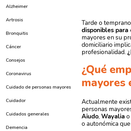
Alzheimer
Artrosis
Tarde o temprano 
disponibles para
Bronquitis
mayores en su pr
domiciliario impl
Cáncer
profesionalidad.
¿
Consejos
¿Qué emp
Coronavirus
mayores 
Cuidado de personas mayores
Cuidador
Actualmente exist
personas mayores.
Cuidados generales
Aiudo
,
Wayalia
o autonómica que 
Demencia