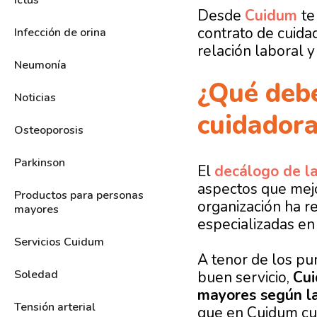
Ictus
Desde
Cuidum
te
contrato de cuida
Infección de orina
relación laboral y
Neumonía
¿Qué debe
Noticias
cuidadora
Osteoporosis
Parkinson
El
decálogo de la
aspectos que mej
Productos para personas
organización ha r
mayores
especializadas en
Servicios Cuidum
A tenor de los pu
Soledad
buen servicio,
Cui
mayores según l
Tensión arterial
que en Cuidum cu