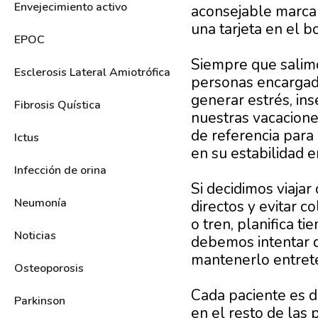
Envejecimiento activo
aconsejable marcar
una tarjeta en el 
EPOC
Siempre que salimo
Esclerosis Lateral Amiotrófica
personas encarga
generar estrés, ins
Fibrosis Quística
nuestras vacacione
de referencia para
Ictus
en su estabilidad 
Infección de orina
Si decidimos viaja
Neumonía
directos y evitar c
o tren, planifica t
Noticias
debemos intentar q
mantenerlo entret
Osteoporosis
Cada paciente es d
Parkinson
en el resto de las