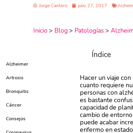
Jorge Cantero
julio 27, 2017
Alzhei
Inicio
>
Blog
>
Patologías
>
Alzhei
Índice
Alzheimer
Hacer un viaje co
Artrosis
cuanto requiere nu
Bronquitis
personas con alzhéi
es bastante confus
Cáncer
capacidad de planif
cambio de entorno 
Consejos
puede acabar incre
enfermo en estado 
Coronavirus