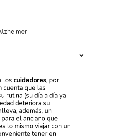
 Alzheimer
a los
cuidadores
, por
n cuenta que las
 rutina (su día a día ya
edad deteriora su
onlleva, además, un
 para el anciano que
s lo mismo viajar con un
nveniente tener en