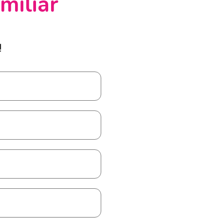
miliar
!