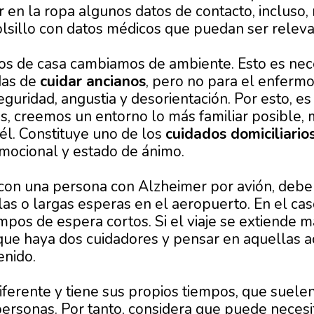
 en la ropa algunos datos de contacto, incluso, 
bolsillo con datos médicos que puedan ser releva
s de casa cambiamos de ambiente. Esto es neces
das de
cuidar ancianos
, pero no para el enfermo
eguridad, angustia y desorientación. Por esto, e
s, creemos un entorno lo más familiar posible
 él. Constituye uno de los
cuidados domiciliario
emocional y estado de ánimo.
r con una persona con Alzheimer por avión, deb
olas o largas esperas en el aeropuerto. En el c
iempos de espera cortos. Si el viaje se extiende 
ue haya dos cuidadores y pensar en aquellas a
enido.
iferente y tiene sus propios tiempos, que suele
 personas. Por tanto, considera que puede neces