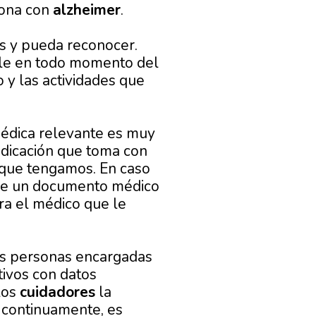
sona con
alzheimer
.
es y pueda reconocer.
rle en todo momento del
 y las actividades que
médica relevante es muy
medicación que toma con
o que tengamos. En caso
 de un documento médico
a el médico que le
as personas encargadas
tivos con datos
los
cuidadores
la
o continuamente, es