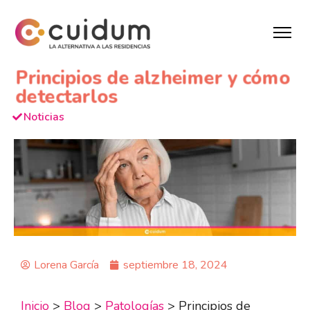
Principios de alzheimer y cómo
detectarlos
Noticias
Lorena García
septiembre 18, 2024
Inicio
>
Blog
>
Patologías
>
Principios de