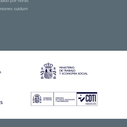
dado por horas
niones cuidum