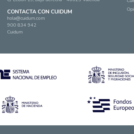
Cui
Opi
CONTACTA CON CUIDUM
hola@cuidum.com
900 834 942
Cuidum