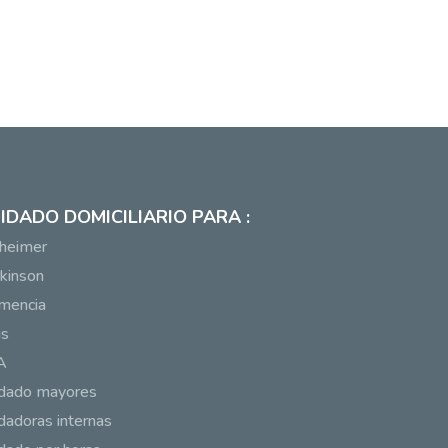
IDADO DOMICILIARIO PARA :
heimer
kinson
mencia
us
A
idado mayores
dadoras internas