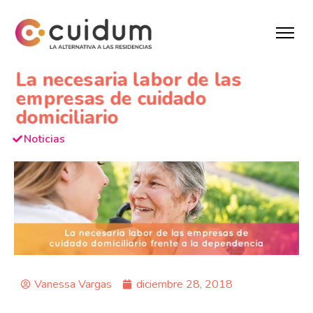
La necesaria labor de las
empresas de cuidado
domiciliario
Noticias
Vanessa Vargas
diciembre 28, 2018