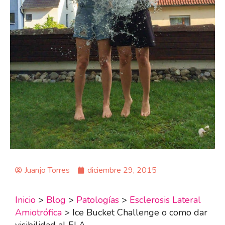
Juanjo Torres
diciembre 29, 2015
Inicio
>
Blog
>
Patologías
>
Esclerosis Lateral
Amiotrófica
>
Ice Bucket Challenge o como dar