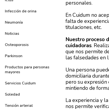
Ictus
personales.
Infección de orina
En Cuidum no acept
falta de experienci
Neumonía
titulaciones, etc.
Noticias
Nuestro proceso d
cuidadoras
. Reali
Osteoporosis
que nos permite de
Parkinson
las falsedades en l
Productos para personas
Una persona puede 
mayores
domiciliaria duran
pero su expresión c
Servicios Cuidum
mintiendo de forma
Soledad
La experiencia y l
nos permite verific
Tensión arterial