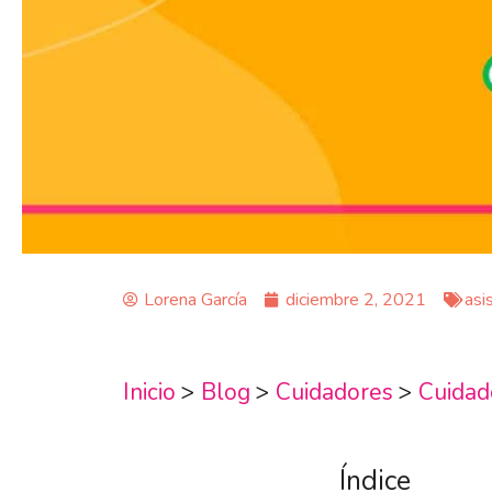
Lorena García
diciembre 2, 2021
asi
Inicio
>
Blog
>
Cuidadores
>
Cuidad
Índice