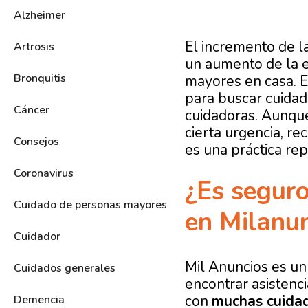
Alzheimer
El incremento de l
Artrosis
un aumento de la 
Bronquitis
mayores en casa. 
para buscar cuida
Cáncer
cuidadoras. Aunque
cierta urgencia, re
Consejos
es una práctica rep
Coronavirus
¿Es segur
Cuidado de personas mayores
en Milanu
Cuidador
Mil Anuncios es un
Cuidados generales
encontrar asistenc
con
muchas cuida
Demencia