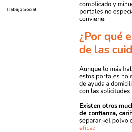
complicado y minuc
Trabajo Social
portales no especi
conviene.
¿Por qué e
de las cui
Aunque lo más hab
estos portales no 
de ayuda a domicil
con las solicitude
Existen otros much
de confianza, cari
separar «el polvo d
eficaz
.