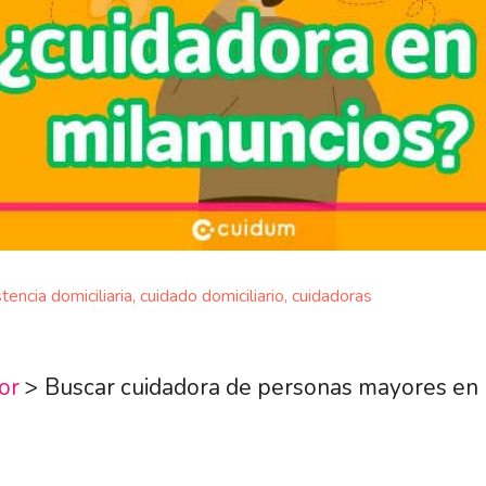
stencia domiciliaria
,
cuidado domiciliario
,
cuidadoras
or
>
Buscar cuidadora de personas mayores en 