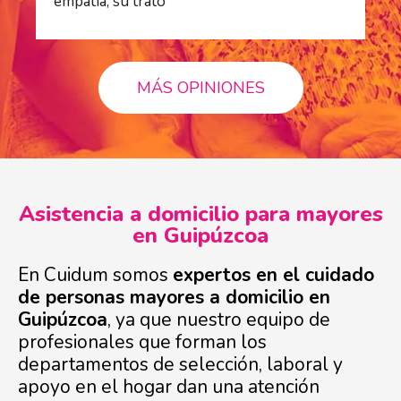
empatía, su trato"
pr
MÁS OPINIONES
Asistencia a domicilio para mayores
en Guipúzcoa
En Cuidum somos
expertos en el cuidado
de personas mayores a domicilio en
Guipúzcoa
, ya que nuestro equipo de
profesionales que forman los
departamentos de selección, laboral y
apoyo en el hogar dan una atención