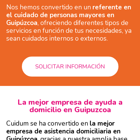
Nos hemos convertido en un
referente en
el cuidado de personas mayores en
Guipúzcoa
, ofreciendo diferentes tipos de
servicios en función de tus necesidades, ya
sean cuidados internos o externos.
SOLICITAR INFORMACIÓN
La mejor empresa de ayuda a
domicilio en Guipuzcoa
Cuidum se ha convertido en
la mejor
empresa de asistencia domiciliaria en
Guipúzcoa
, gracias a nuestra amplia base