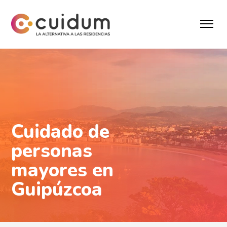
Cuidado de
personas
mayores en
Guipúzcoa