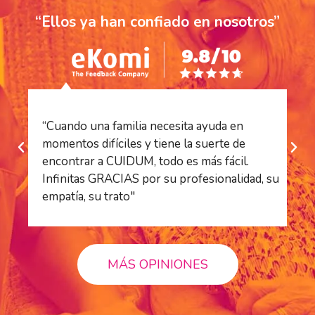
“Ellos ya han confiado en nosotros”
“Cuando una familia necesita ayuda en
“S
momentos difíciles y tiene la suerte de
es
encontrar a CUIDUM, todo es más fácil.
es
Infinitas GRACIAS por su profesionalidad, su
ha
empatía, su trato"
pr
MÁS OPINIONES