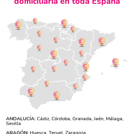
domiciliaria en toda España
ANDALUCÍA:
Cádiz
,
Córdoba
,
Granada
,
Jaén
,
Málaga
,
Sevilla
ARAGÓN:
Huesca
,
Teruel
,
Zaragoza