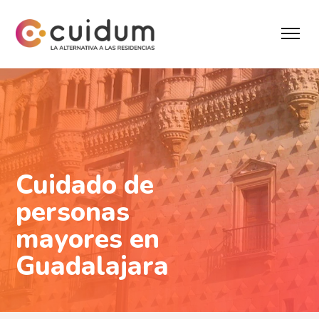
Cuidado de
personas
mayores en
Guadalajara