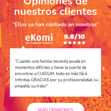
Opiniones de
nuestros clientes
“Ellos ya han confiado en nosotros”
“Cuando una familia necesita ayuda en
“S
momentos difíciles y tiene la suerte de
es
encontrar a CUIDUM, todo es más fácil.
es
Infinitas GRACIAS por su profesionalidad, su
ha
empatía, su trato"
pr
MÁS OPINIONES