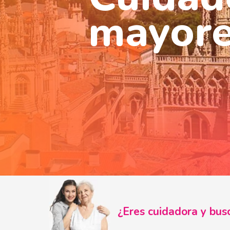
mayore
¿Eres cuidadora y b