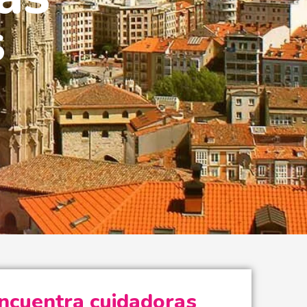
s
ncuentra cuidadoras