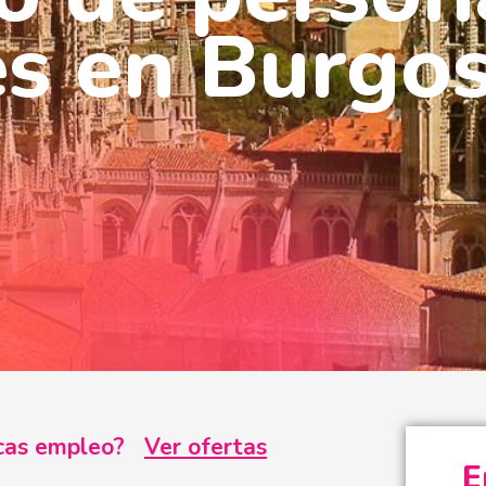
s en Burgo
uscas empleo?
Ver ofertas
E