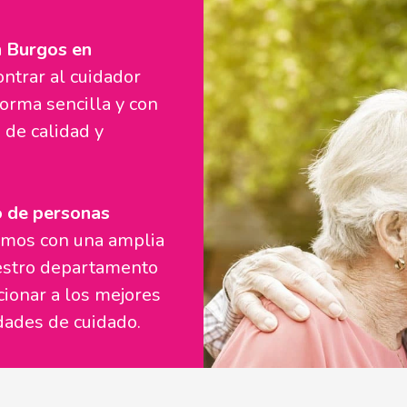
n Burgos en
ntrar al cuidador
forma sencilla y con
 de calidad y
o de personas
amos con una amplia
estro departamento
cionar a los mejores
dades de cuidado.