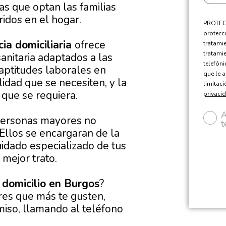
ias que optan las familias
ridos en el hogar.
PROTECC
protecci
ia domiciliaria
ofrece
tratami
tratami
anitaria adaptados a las
telefón
 aptitudes laborales en
que le a
idad que se necesiten, y la
limitac
a que se requiera.
privaci
A
 personas mayores no
t
Ellos se encargaran de la
uidado especializado de tus
mejor trato.
 domicilio en Burgos
?
res que más te gusten,
miso, llamando al teléfono