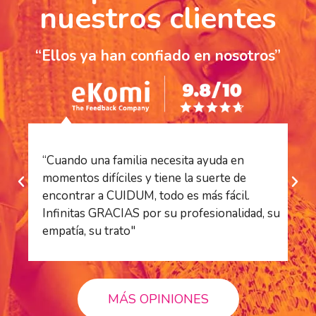
nuestros clientes
“Ellos ya han confiado en nosotros”
“Cuando una familia necesita ayuda en
“S
momentos difíciles y tiene la suerte de
es
encontrar a CUIDUM, todo es más fácil.
es
Infinitas GRACIAS por su profesionalidad, su
ha
empatía, su trato"
pr
MÁS OPINIONES