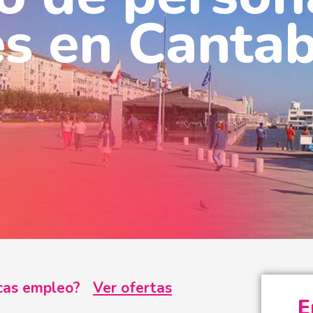
s en Cantab
uscas empleo?
Ver ofertas
E