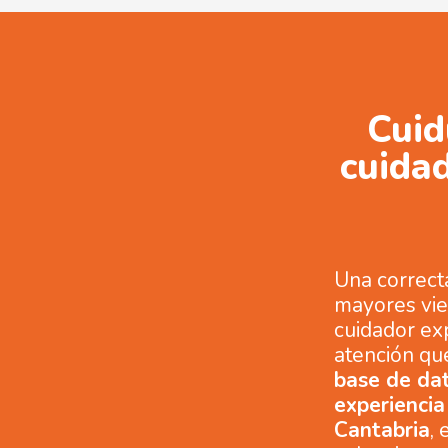
Cuid
cuidad
Una correct
mayores vie
cuidador ex
atención qu
base de da
experiencia 
Cantabria
,