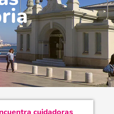
ria
ncuentra cuidadoras