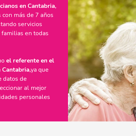
cianos en Cantabria,
 con más de 7 años
stando servicios
 familias en todas
omo
el referente en el
 Cantabria,
ya que
e datos de
eccionar al mejor
sidades personales