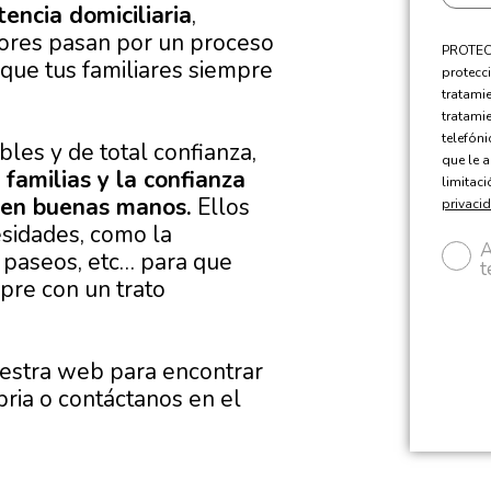
encia domiciliaria
,
dores pasan por un proceso
PROTECC
que tus familiares siempre
protecci
tratami
tratami
telefón
les y de total confianza,
que le a
 familias y la confianza
limitac
á en buenas manos.
Ellos
privaci
sidades, como la
A
, paseos, etc… para que
t
pre con un trato
uestra web para encontrar
ria o contáctanos en el