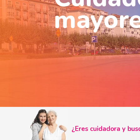
mayore
¿Eres cuidadora y b