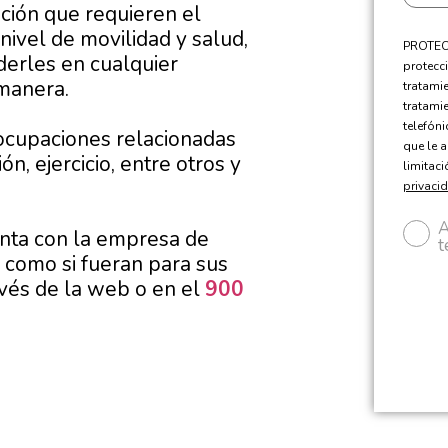
cación que requieren el
nivel de movilidad y salud,
PROTECC
erles en cualquier
protecci
 manera.
tratami
tratami
telefón
eocupaciones relacionadas
que le a
n, ejercicio, entre otros y
limitac
privaci
A
enta con la empresa de
t
ge como si fueran para sus
avés de la web o en el
900