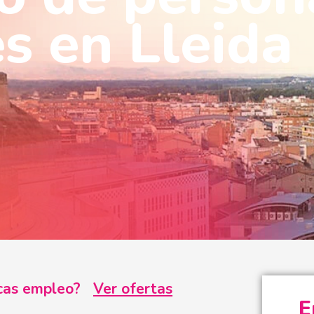
s en Lleida
uscas empleo?
Ver ofertas
E