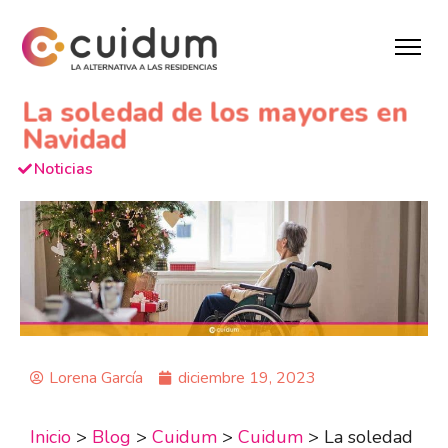
La soledad de los mayores en
Navidad
Noticias
Lorena García
diciembre 19, 2023
Inicio
>
Blog
>
Cuidum
>
Cuidum
>
La soledad