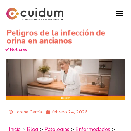
Peligros de la infección de
orina en ancianos
Noticias
Lorena García
febrero 24, 2026
Inicio
>
Blog
>
Patologías
>
Enfermedades
>