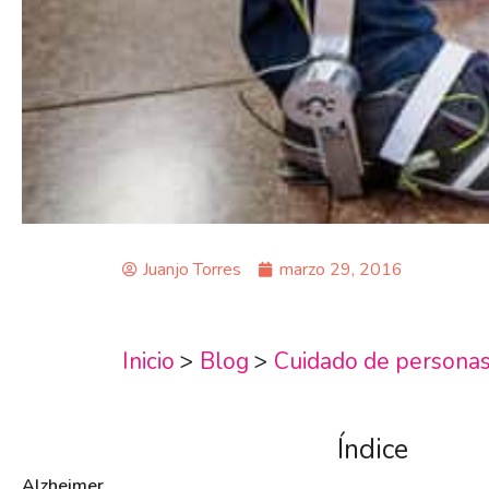
Juanjo Torres
marzo 29, 2016
Inicio
>
Blog
>
Cuidado de persona
Índice
Alzheimer