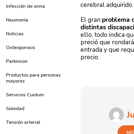
cerebral adquirido.
Infección de orina
El gran
problema d
Neumonía
distintas discapac
Noticias
ello, todo indica 
preció que rondará
Osteoporosis
entrada y que requ
precio.
Parkinson
Productos para personas
mayores
Servicios Cuidum
Soledad
J
Tensión arterial
MI