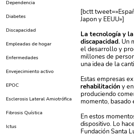
Dependencia
[bctt tweet=»Españ
Diabetes
Japon y EEUU»]
Discapacidad
La tecnología y l
discapacidad.
Un m
Empleadas de hogar
el desarrollo y pr
millones de person
Enfermedades
una idea de la can
Envejecimiento activo
Estas empresas exp
EPOC
rehabilitación
y en 
produciendo comer
Esclerosis Lateral Amiotrófica
momento, basado en
Fibrosis Quística
En estos momentos 
dispositivo. Lo hac
Ictus
Fundación Santa Luc