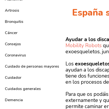
España s
Artrosis
Bronquitis
Cáncer
Ayudar a los disc
Consejos
Mobility Robots
que
exoesqueletos, jun
Coronavirus
Los
exoesqueleto
Cuidado de personas mayores
ayudan a los disca
tiene dos funcione
Cuidador
en los procesos de 
Cuidados generales
Para que os podáis
externamente y que
Demencia
permite caminar er