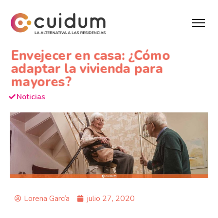
Envejecer en casa: ¿Cómo
adaptar la vivienda para
mayores?
Noticias
Lorena García
julio 27, 2020