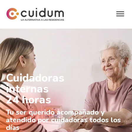
Cuidadoras
internas
24 horas
Tu ser querido acompañado y
atendido por cuidadoras todos los
días