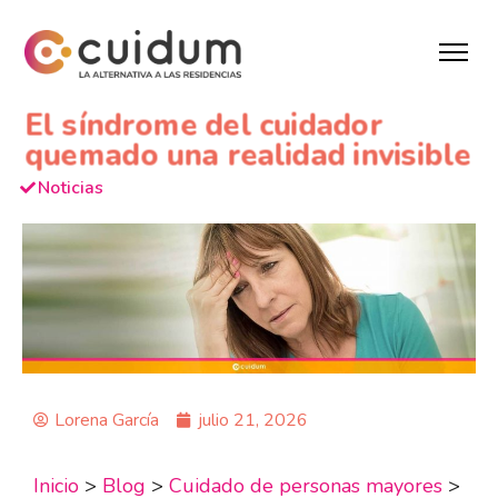
El síndrome del cuidador
quemado una realidad invisible
Noticias
Lorena García
julio 21, 2026
Inicio
>
Blog
>
Cuidado de personas mayores
>