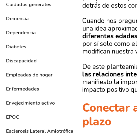
detrás de estos co
Cuidados generales
Demencia
Cuando nos pregun
una idea aproximad
Dependencia
diferentes edade
por sí solo como e
Diabetes
modifican nuestra v
Discapacidad
De este planteamie
las relaciones in
Empleadas de hogar
manifiesto la impo
impacto positivo q
Enfermedades
Envejecimiento activo
Conectar a
EPOC
plazo
Esclerosis Lateral Amiotrófica