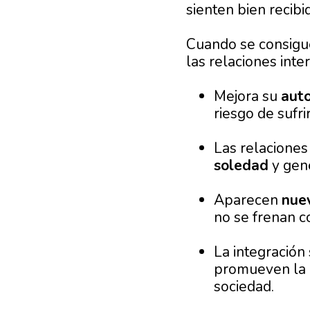
sienten bien recibi
Cuando se consigue
las relaciones int
Mejora su
aut
riesgo de sufri
Las relaciones
soledad
y gene
Aparecen
nue
no se frenan c
La integración
promueven la
sociedad.