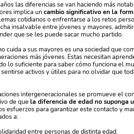
 años las diferencias se van haciendo más notab
yores implica un
cambio significativo en la for
lemas cotidianos o enfrentarse a los retos perso
cha insalvable entre jóvenes y mayores, admitir
ender que se les puede sacar mucho partido.
no cuida a sus mayores es una sociedad que co
eneraciones más jóvenes. Estas necesitan aprend
ido lo suficiente para saber cómo funciona el m
 sentirse activos y útiles para no olvidar que t
laciones intergeneracionales se promueve el co
tivo de que
la diferencia de edad no suponga u
 los esfuerzos para garantizar este contacto y m
ados a:
lidaridad entre personas de distinta edad.