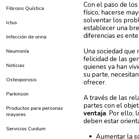
Con el paso de los
Fibrosis Quística
físico, hacerse ma
solventar los prob
Ictus
establecer una bre
diferencias es ent
Infección de orina
Una sociedad que 
Neumonía
felicidad de las g
Noticias
quienes ya han viv
su parte, necesitan
Osteoporosis
ofrecer.
Parkinson
A través de las re
partes con el obje
Productos para personas
ventaja
. Por ello,
mayores
deben estar orient
Servicios Cuidum
Aumentar la so