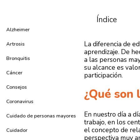
Índice
Alzheimer
La diferencia de e
Artrosis
aprendizaje. De he
Bronquitis
a las personas may
su alcance es valo
Cáncer
participación.
Consejos
¿Qué son l
Coronavirus
En nuestro día a d
Cuidado de personas mayores
trabajo, en los cen
el concepto de rel
Cuidador
perspectiva muy am