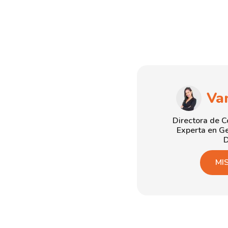
Va
Directora de 
Experta en Ge
D
MI