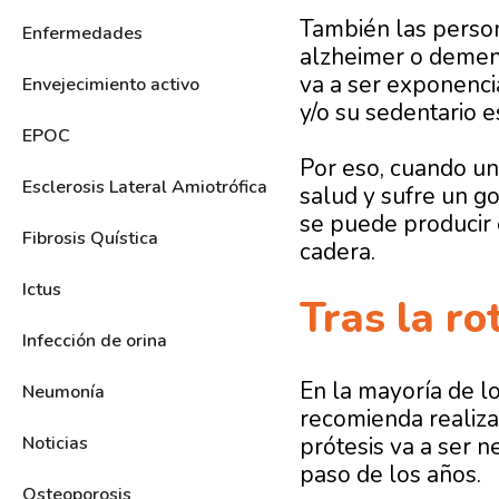
También las person
Enfermedades
alzheimer o demenc
va a ser exponenci
Envejecimiento activo
y/o su sedentario e
EPOC
Por eso, cuando un
Esclerosis Lateral Amiotrófica
salud y sufre un g
se puede producir e
Fibrosis Quística
cadera.
Ictus
Tras la ro
Infección de orina
En la mayoría de lo
Neumonía
recomienda realiza
Noticias
prótesis va a ser n
paso de los años.
Osteoporosis