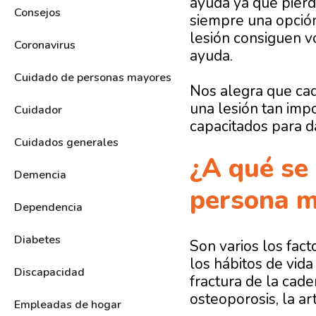
ayuda ya que pierd
Consejos
siempre una opción
lesión consiguen v
Coronavirus
ayuda.
Cuidado de personas mayores
Nos alegra que cad
una lesión tan imp
Cuidador
capacitados para d
Cuidados generales
¿A qué se 
Demencia
persona 
Dependencia
Diabetes
Son varios los fact
los hábitos de vida
Discapacidad
fractura de la cad
osteoporosis, la ar
Empleadas de hogar