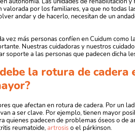
en autonomía. Las unidades de rehabilitación y 
 valorada por los familiares, ya que no todas l
olver andar y de hacerlo, necesitan de un andado
a vez más personas confíen en Cuidum como la 
ortante. Nuestras cuidadoras y nuestros cuida
ar soporte a las personas que padecen dicha les
debe la rotura de cadera 
mayor?
ores que afectan en rotura de cadera. Por un lad
 van a ser clave. Por ejemplo, tienen mayor posi
era quienes padecen de problemas óseos o de ar
tritis reumatoide,
artrosis
o el párkinson.