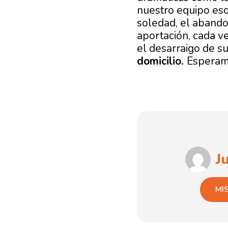
nuestro equipo es
soledad, el abando
aportación, cada v
el desarraigo de 
domicilio.
Esperamo
J
MI