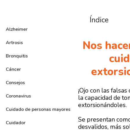
Índice
Alzheimer
Nos hacem
Artrosis
cui
Bronquitis
extorsi
Cáncer
Consejos
¡Ojo con las falsa
Coronavirus
la capacidad de to
extorsionándoles.
Cuidado de personas mayores
Se presentan com
Cuidador
desvalidos, más so