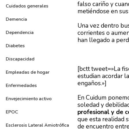
falso cariño y cua
Cuidados generales
metiéndose en sus 
Demencia
Una vez dentro bus
corrientes o aumen
Dependencia
han llegado a perd
Diabetes
Discapacidad
[bctt tweet=»La fis
Empleadas de hogar
estudian acordar l
engaños.»]
Enfermedades
En Cuidum ponemos
Envejecimiento activo
soledad y debilida
profesional y de c
EPOC
que esta realidad s
Esclerosis Lateral Amiotrófica
de encuentro entre