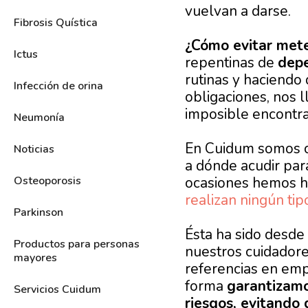
vuelvan a darse.
Fibrosis Quística
¿Cómo evitar mete
Ictus
repentinas de
dep
rutinas y haciendo 
Infección de orina
obligaciones, nos 
imposible encontra
Neumonía
En Cuidum somos co
Noticias
a dónde acudir par
ocasiones hemos 
Osteoporosis
realizan ningún tipo
Parkinson
Ésta ha sido desde 
Productos para personas
nuestros cuidadore
mayores
referencias en emp
forma
garantizamo
Servicios Cuidum
riesgos, evitando