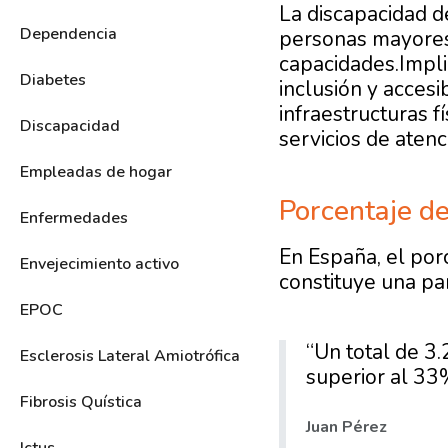
La
discapacidad d
Dependencia
personas mayores,
capacidades.Impli
Diabetes
inclusión y acces
infraestructuras f
Discapacidad
servicios de atenc
Empleadas de hogar
Porcentaje d
Enfermedades
En España, el por
Envejecimiento activo
constituye una par
EPOC
“Un total de 3
Esclerosis Lateral Amiotrófica
superior al 33
Fibrosis Quística
Juan Pérez