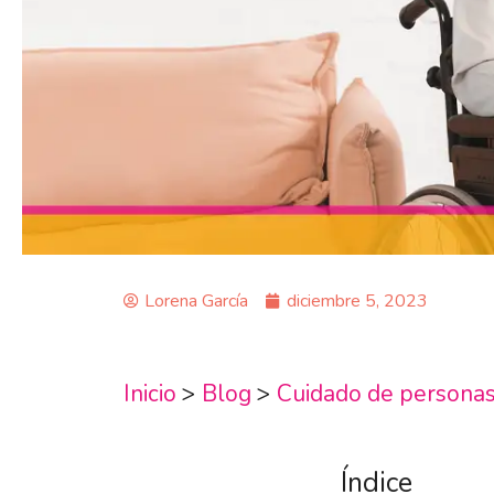
Lorena García
diciembre 5, 2023
Inicio
>
Blog
>
Cuidado de persona
Índice