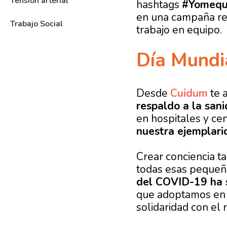
Tensión arterial
hashtags
#Yomequ
en una campaña rei
Trabajo Social
trabajo en equipo.
Día Mundi
Desde
Cuidum
te 
respaldo a la sani
en hospitales y ce
nuestra ejemplari
Crear conciencia t
todas esas pequeña
del COVID-19 ha 
que adoptamos en n
solidaridad con el 