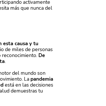
rticipando activamente
esita más que nunca del
 esta causa y tu
icio de miles de personas
o reconocimiento.
De
ta
.
 motor del mundo son
movimiento. La
pandemia
ud
está en las decisiones
salud demuestras tu