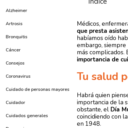
Índice
Alzheimer
Médicos, enfermera
Artrosis
que presta asisten
Bronquitis
habíamos oído habl
embargo, siempre h
Cáncer
más complicados. 
importancia de cu
Consejos
Tu salud p
Coronavirus
Cuidado de personas mayores
Habrá quien piense
importancia de la 
Cuidador
obstante, el
Día M
coincidiendo con la
Cuidados generales
en 1948.