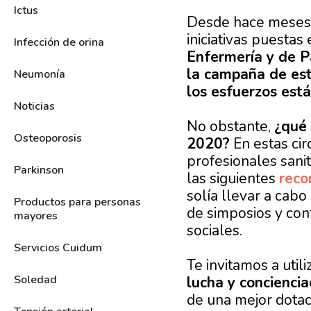
Ictus
Desde hace meses l
iniciativas puesta
Infección de orina
Enfermería y de P
la campaña de es
Neumonía
los esfuerzos está
Noticias
No obstante,
¿qué 
Osteoporosis
2020?
En estas cir
profesionales sanit
Parkinson
las siguientes
reco
solía llevar a cabo
Productos para personas
de simposios y con
mayores
sociales.
Servicios Cuidum
Te invitamos a util
Soledad
lucha y conciencia
de una mejor dotac