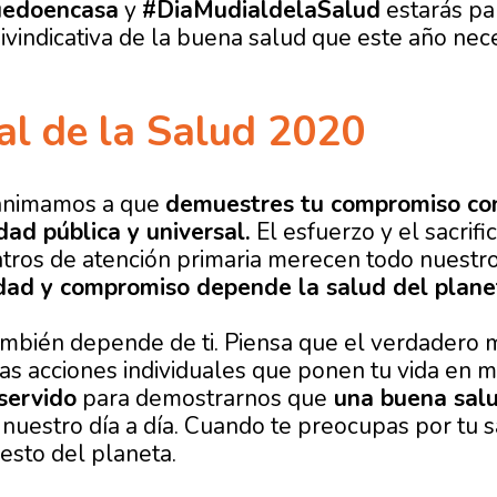
edoencasa
y
#DiaMudialdelaSalud
estarás pa
vindicativa de la buena salud que este año nec
al de la Salud 2020
animamos a que
demuestres tu compromiso con
dad pública y universal.
El esfuerzo y el sacrif
ntros de atención primaria merecen todo nuestr
dad y compromiso depende la salud del plane
ambién depende de ti. Piensa que el verdadero
s acciones individuales que ponen tu vida en 
servido
para demostrarnos que
una buena sal
uestro día a día. Cuando te preocupas por tu 
resto del planeta.