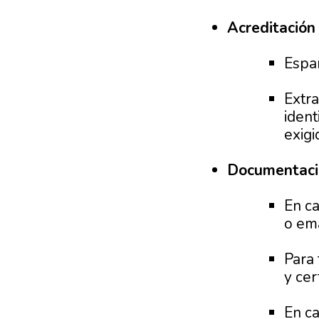
Acreditación
Espa
Extra
ident
exigi
Documentació
En ca
o ema
Para 
y cer
En ca