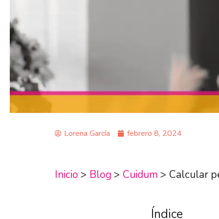
Lorena García
febrero 8, 2024
Inicio
>
Blog
>
Cuidum
>
Calcular p
Índice