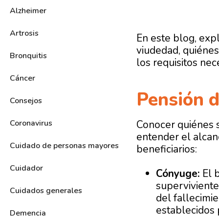
Alzheimer
Artrosis
En este blog, exp
viudedad, quiénes
Bronquitis
los requisitos nec
Cáncer
Pensión d
Consejos
Conocer quiénes s
Coronavirus
entender el alcan
Cuidado de personas mayores
beneficiarios:
Cuidador
Cónyuge:
El b
superviviente
Cuidados generales
del fallecimi
establecidos p
Demencia