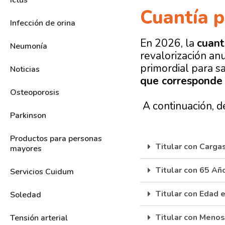
Ictus
Cuantía p
Infección de orina
En 2026, la
cuant
Neumonía
revalorización an
primordial para s
Noticias
que corresponde 
Osteoporosis
A continuación, d
Parkinson
Productos para personas
Titular con Carga
mayores
Titular con 65 Añ
Servicios Cuidum
Titular con Edad 
Soledad
Titular con Meno
Tensión arterial