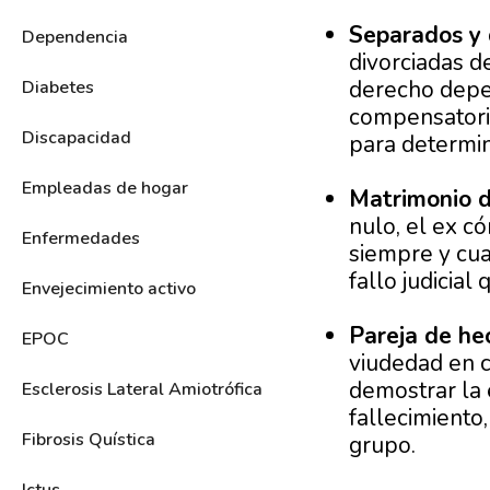
Separados y 
Dependencia
divorciadas d
derecho depen
Diabetes
compensatoria
Discapacidad
para determina
Empleadas de hogar
Matrimonio d
nulo, el ex c
Enfermedades
siempre y cua
fallo judicial
Envejecimiento activo
Pareja de he
EPOC
viudedad en c
demostrar la 
Esclerosis Lateral Amiotrófica
fallecimiento
Fibrosis Quística
grupo.