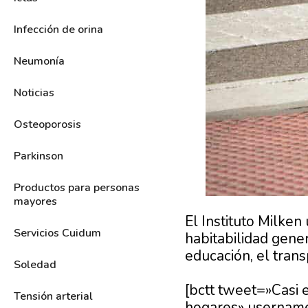
Infección de orina
Neumonía
Noticias
Osteoporosis
Parkinson
Productos para personas
mayores
El Instituto Milken
Servicios Cuidum
habitabilidad gener
educación, el tran
Soledad
[bctt tweet=»Casi 
Tensión arterial
hogares» usernam