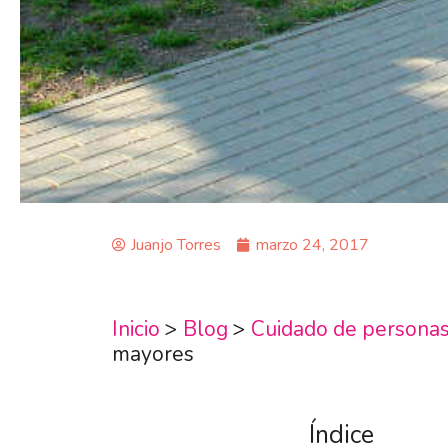
Juanjo Torres
marzo 24, 2017
Inicio
>
Blog
>
Cuidado de persona
mayores
Índice