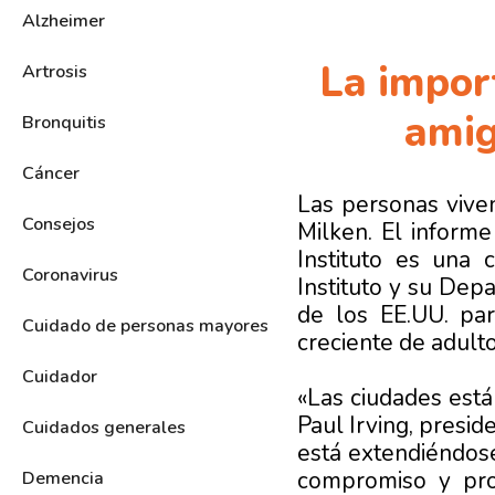
Alzheimer
La impor
Artrosis
amig
Bronquitis
Cáncer
Las personas vive
Consejos
Milken. El informe
Instituto es una 
Coronavirus
Instituto y su Dep
de los EE.UU. par
Cuidado de personas mayores
creciente de adult
Cuidador
«Las ciudades está
Paul Irving, presi
Cuidados generales
está extendiéndos
compromiso y pro
Demencia