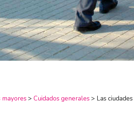
s mayores
>
Cuidados generales
>
Las ciudades