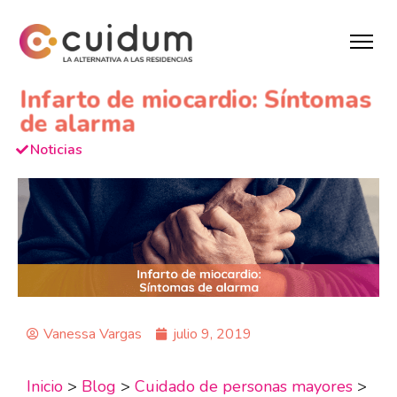
Infarto de miocardio: Síntomas
de alarma
Noticias
Vanessa Vargas
julio 9, 2019
Inicio
>
Blog
>
Cuidado de personas mayores
>