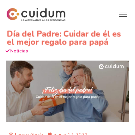
Día del Padre: Cuidar de él es
el mejor regalo para papá
Noticias
Lorena García
marzo 17, 2021