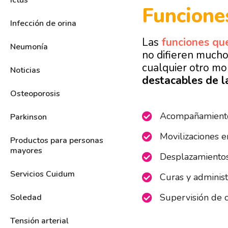
Ictus
Funcione
Infección de orina
Las
funciones qu
Neumonía
no difieren mucho
cualquier otro mo
Noticias
destacables de l
Osteoporosis
Acompañamiento 
Parkinson
Movilizaciones e
Productos para personas
mayores
Desplazamientos 
Servicios Cuidum
Curas y administ
Supervisión de c
Soledad
Tensión arterial