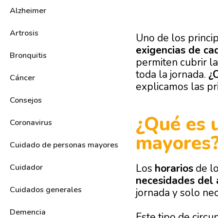
Alzheimer
Artrosis
Uno de los princi
exigencias de ca
Bronquitis
permiten cubrir l
toda la jornada.
¿C
Cáncer
explicamos las pr
Consejos
¿Qué es 
Coronavirus
mayores
Cuidado de personas mayores
Los
horarios
de lo
Cuidador
necesidades del 
Cuidados generales
jornada y solo nece
Demencia
Este tipo de circu