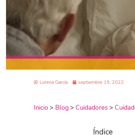
Lorena García
septiembre 19, 2022
Inicio
>
Blog
>
Cuidadores
>
Cuidad
Índice