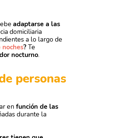
 debe
adaptarse a las
ia domiciliaria
dientes a lo largo de
e noches
?
Te
ador nocturno
.
 de personas
ar en
función de las
adas durante la
res tienen que