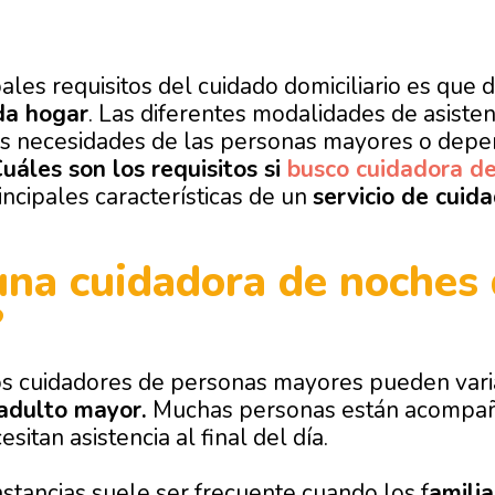
pales requisitos del cuidado domiciliario es que
da hogar
. Las diferentes modalidades de asistenc
as necesidades de las personas mayores o depen
uáles son los requisitos si
busco cuidadora d
incipales características de un
servicio de cuid
una cuidadora de noches
?
s cuidadores de personas mayores pueden vari
adulto mayor.
Muchas personas están acompañ
sitan asistencia al final del día.
nstancias suele ser frecuente cuando los f
amilia