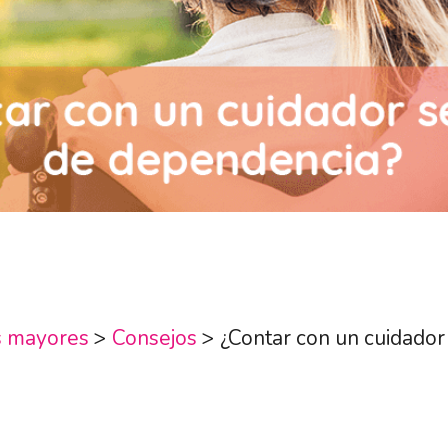
s mayores
>
Consejos
>
¿Contar con un cuidado