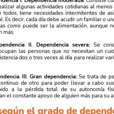
ndencia I. Dependencia moderada
: Consiste c
ealizar algunas actividades cotidianas al menos 
 todos, tiene necesidades intermitentes de as
 Es decir, cada día debe acudir un familiar o un
tas como puede ser la alimentación, aunque 
n más.
endencia II. Dependencia severa:
Se consi
cupan las personas que no necesitan un cuid
istencia dos o tres veces al día para realizar var
dencia III. Gran dependencia:
Se trata de pe
ntinuo de otro para poder llevar a cabo sus 
ido a la pérdida total de su autonomía físi
itan el constante apoyo de alguien más para su 
según el grado de depend