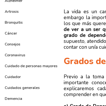
Alzheimer
La vida es un ca
Artrosis
embargo la import
Bronquitis
los que más quer
de ver a un ser q
Cáncer
grado de depende
supuesto, atendid
Consejos
contar con un/a cui
Coronavirus
Grados de
Cuidado de personas mayores
Previo a la toma 
Cuidador
importante conoc
explicaremos ca
Cuidados generales
comprender en qué 
Demencia