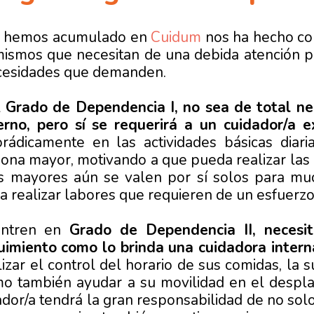
ue hemos acumulado en
Cuidum
nos ha hecho co
mismos que necesitan de una debida atención 
ecesidades que demanden.
l
Grado de Dependencia I, no sea de total ne
erno, pero sí se requerirá a un cuidador/a 
orádicamente en las actividades básicas diar
ona mayor, motivando a que pueda realizar las 
os mayores aún se valen por sí solos para mu
a realizar labores que requieren de un esfuerzo
entren en
Grado de Dependencia II, neces
uimiento como lo brinda una cuidadora intern
lizar el control del horario de sus comidas, la 
mo también ayudar a su movilidad en el despl
ador/a tendrá la gran responsabilidad de no sol