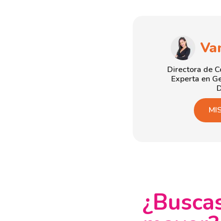
Va
Directora de 
Experta en Ge
D
MI
¿Buscas