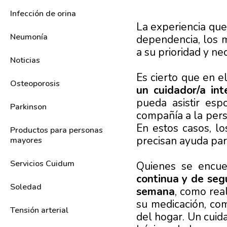
Infección de orina
La experiencia q
Neumonía
dependencia, los 
a su prioridad y n
Noticias
Es cierto que en e
Osteoporosis
un cuidador/a int
pueda asistir esp
Parkinson
compañía a la pers
En estos casos, l
Productos para personas
precisan ayuda par
mayores
Servicios Cuidum
Quienes se encu
continua y de seg
Soledad
semana
, como rea
su medicación, co
Tensión arterial
del hogar. Un cuid