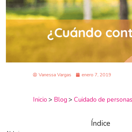
Vanessa Vargas
enero 7, 2019
Inicio
>
Blog
>
Cuidado de persona
Índice