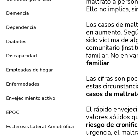
maltrato a person
Ello no implica, s
Demencia
Los casos de malt
Dependencia
en aumento. Seg
sido víctima de al
Diabetes
comunitario (inst
familiar. No en va
Discapacidad
familiar
.
Empleadas de hogar
Las cifras son po
Enfermedades
estas circunstanc
casos de maltra
Envejecimiento activo
El rápido envejeci
EPOC
valores sólidos q
riesgo de cronifi
Esclerosis Lateral Amiotrófica
urgencia, el malt