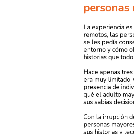
personas 
La experiencia e
remotos, las pers
se les pedía cons
entorno y cómo ob
historias que tod
Hace apenas tres 
era muy limitado.
presencia de indi
qué el adulto ma
sus sabias decisi
Con la irrupción 
personas mayores 
sus historias y le