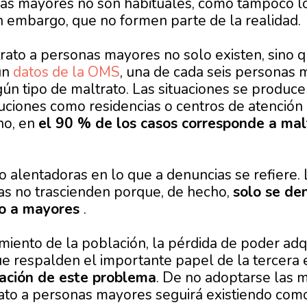
as mayores no son habituales, como tampoco lo
in embargo, que no formen parte de la realidad.
rato a personas mayores no solo existen, sino 
ún
datos de la OMS
, una de cada seis personas
gún tipo de maltrato. Las situaciones se produc
ituciones como residencias o centros de atención
no, en
el 90 % de los casos corresponde a mal
co alentadoras en lo que a denuncias se refiere.
ias no trascienden porque, de hecho,
solo se de
to a mayores
.
miento de la población, la pérdida de poder adqui
ue respalden el importante papel de la tercera 
cación de este problema
. De no adoptarse las 
rato a personas mayores seguirá existiendo como 