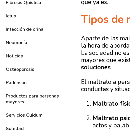
que ya es.
Fibrosis Quística
Tipos de 
Ictus
Infección de orina
Aparte de las mala
Neumonía
la hora de aborda
La sociedad no est
Noticias
mayores que exist
soluciones
.
Osteoporosis
El maltrato a per
Parkinson
conductas y situa
Productos para personas
mayores
Maltrato físi
Servicios Cuidum
Maltrato psic
actos y palabr
Soledad