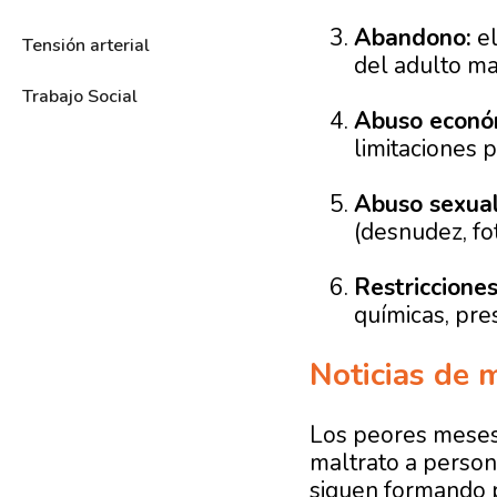
Abandono:
el
Tensión arterial
del adulto ma
Trabajo Social
Abuso econó
limitaciones 
Abuso sexual
(desnudez, fot
Restricciones
químicas, pres
Noticias de 
Los peores meses
maltrato a person
siguen formando p