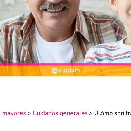
s mayores
>
Cuidados generales
>
¿Cómo son tr