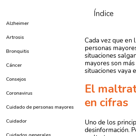
Índice
Alzheimer
Artrosis
Cada vez que en l
personas mayores 
Bronquitis
situaciones salgan
mayores son más h
Cáncer
situaciones vaya 
Consejos
El maltra
Coronavirus
en cifras
Cuidado de personas mayores
Cuidador
Uno de los princi
desinformación. Pe
Cuidados generales