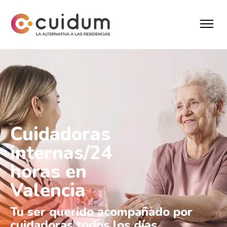
Cuidadoras
internas/24
horas en
Valencia
Tu ser querido acompañado por
cuidadoras todos los días