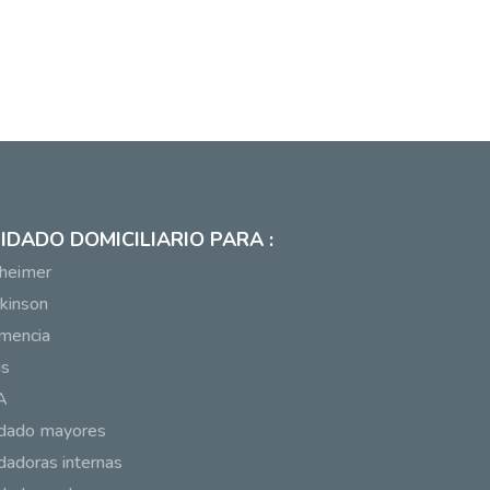
IDADO DOMICILIARIO PARA :
heimer
kinson
mencia
us
A
idado mayores
dadoras internas