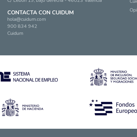
C/ Lebón 19, bajo derecha - 46023 Valencia
Cui
Opi
CONTACTA CON CUIDUM
hola@cuidum.com
900 834 942
Cuidum